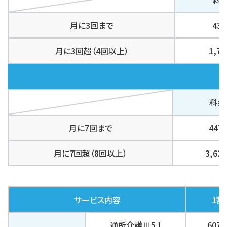
月に3回まで
43
月に3回超（4回以上）
1,7
料金
月に7回まで
44
月に7回超（8回以上）
3,6
サービス内容
1割
通所介護Ⅲ5 1
607